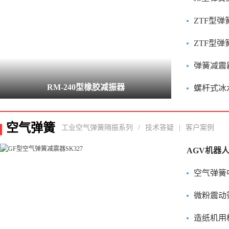
ZTF型
ZTF型
弹簧减震器
RM-240型橡胶减振器
螺杆式冰水机组ZT
空气弹簧
工业空气弹簧隔振系列
/
技术答疑
|
客户案例
空气弹簧中橡胶
微粉震动
造纸机用