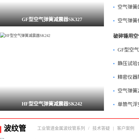
空气弹簧
GF型空气弹簧减震器SK327
空气弹簧
GF型空
静压试验台用J
精密仪器隔振用
空气弹簧
HF型空气弹簧减震器SK242
单筒气浮空气弹簧
波纹管
工业管道金属波纹管系列
/
技术答疑
|
客户案例