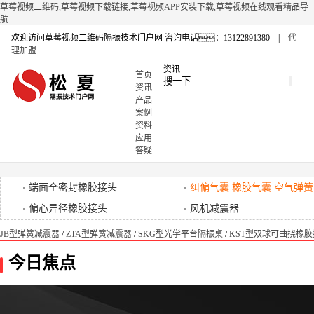
草莓视频二维码,草莓视频下载链接,草莓视频APP安装下载,草莓视频在线观看精品导
航
欢迎访问草莓视频二维码隔振技术门户网
咨询电话：13122891380 |
代
理加盟
资讯
首页
资讯
产品
案例
资料
应用
答疑
端面全密封橡胶接头
纠偏气囊 橡胶气囊 空气弹簧
偏心异径橡胶接头
风机减震器
JB型弹簧减震器
/
ZTA型弹簧减震器
/
SKG型光学平台隔振桌
/
KST型双球可曲挠橡胶
今日焦点