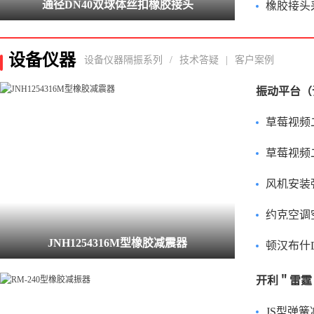
通径DN40双球体丝扣橡胶接头
橡胶接头采用大
设备仪器
设备仪器隔振系列
/
技术答疑
|
客户案例
草莓视频二维码
草莓视频二
风机安装弹簧减
约克空调空气
JNH1254316M型橡胶减震器
顿汉布什DM
JS型弹