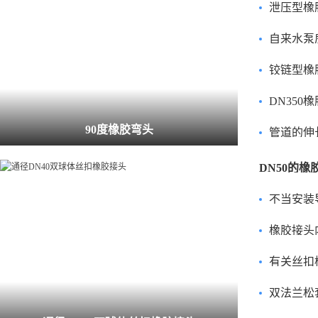
泄压型橡
自来水泵
铰链型橡
DN350橡
90度橡胶弯头
管道的伸长量请勿
不当安装导
橡胶接头内壁磕碰
有关丝扣
双法兰松套限位