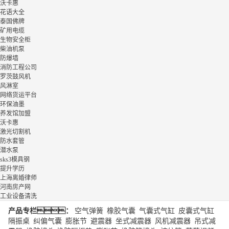
沃卡惠
花语大全
泰国佛牌
矿用电缆
生物安全柜
柴油机泵
防爆墙
消防工程公司
罗茨鼓风机
风淋室
网络货运平台
环保油墨
养发馆加盟
沃卡惠
激光切割机
防水套管
潜水泵
sks3模具钢
提升学历
上海离婚律师
河南房产网
工业设备清洗
产品专栏：
空气弹簧
|
橡胶气囊
|
气囊式气缸
|
皮囊式气缸
|
隔振桌
|
纠偏气囊
|
膨胀节
|
避震器
|
坐式减震器
|
风机减震器
|
吊式减