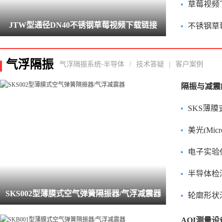
草莓视频
JTW型通径DN40不锈钢草莓视频下载链接
不锈钢草
气浮隔振
气浮隔振系统-半导体
/
技术答疑
|
客户案例
隔振与减震
SKS薄
美光(Micron
电子实验
半导体检
SKS002型薄膜式空气弹簧隔振器/气浮减震器
轮廓形状
AOI测量