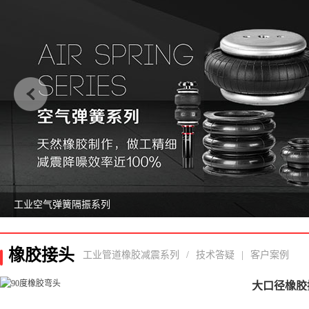
工业空气弹簧隔振系列
橡胶接头
工业管道橡胶减震系列
/
技术答疑
|
客户案例
大口径橡胶